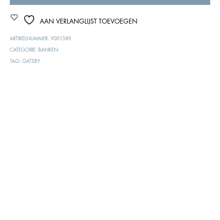
AAN VERLANGLIJST TOEVOEGEN
ARTIKELNUMMER:
V001589
CATEGORIE:
BANKEN
TAG:
GATSBY
BESCHRIJVING
EXTRA INFORMATIE
Groen bekleden 3-zits bank.