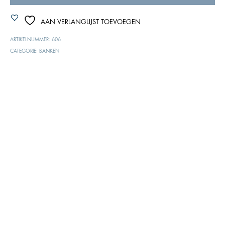
AAN VERLANGLIJST TOEVOEGEN
ARTIKELNUMMER:
606
CATEGORIE:
BANKEN
BESCHRIJVING
EXTRA INFORMATIE
bankje velvet grijs.